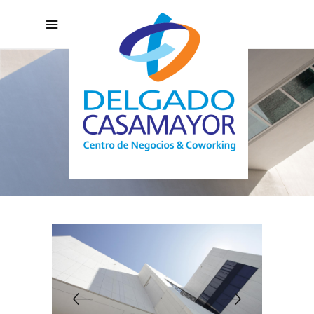
INSTITUTE FOR
DESIGN
Spatial vs. city